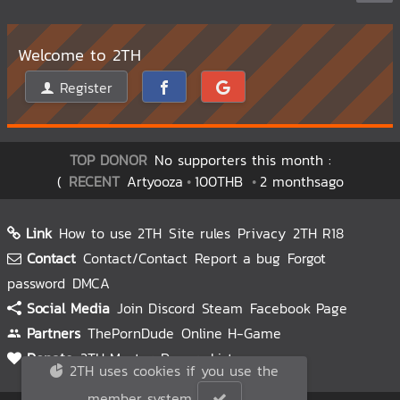
Welcome to 2TH
Register
TOP DONOR
No supporters this month :
(
RECENT
Artyooza
100THB
2 monthsago
Link
How to use 2TH
Site rules
Privacy
2TH R18
Contact
Contact/Contact
Report a bug
Forgot
password
DMCA
Social Media
Join Discord
Steam
Facebook Page
Partners
ThePornDude
Online H-Game
Donate
2TH Master
Donors List
2TH uses cookies if you use the
member system