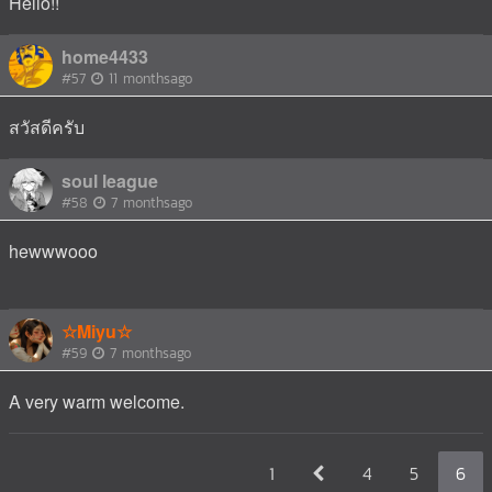
Hello!!
home4433
#57
11 monthsago
สวัสดีครับ
soul league
#58
7 monthsago
hewwwooo
☆Miyu☆
#59
7 monthsago
A very warm welcome.
1
4
5
6