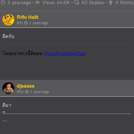
3 yearsago
Views 44.41K
60 Replies
11 Points
Rıfkı Halit
#51
2 yearsago
ดีครับ
djaaaaa
#52
2 yearsago
ดีมา
ก.........................................................................................................
....