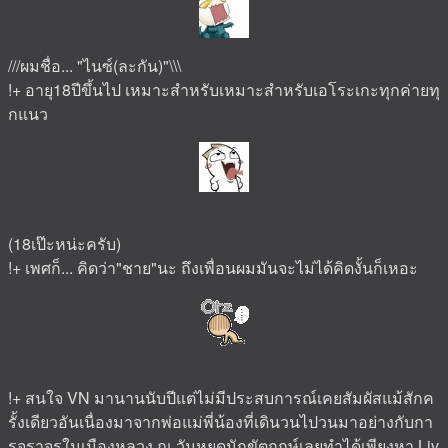
///ผมชื่อ... "ไนซ์(ละกัน)"\\\
!+ อายุ18ปีขึ้นไป เหมาะสำหรับเหมาะสำหรับเอโระเกะทุกค่ายทุ
กแนว
(18เป๊ะหน่ะครับ)
!+ เพศก็... คิดว่า"ชาย"นะ ถึงเพื่อนผมมันจะไม่ได้คิดงั้นก็เหอะ
!+
สนใจ VN มานานนับปีแต่ไม่มีประสบการณ์เคยสัมผัสแม้สักค
รั้งเดียวอันเนื่องมาจากพ่อแม่พี่น้องที่เดินวนไปวนมาอย่างกับกา
รจราจรในเมืองหลวง ณ วันหยุดนักขัตฤกษ์เลยทำได้เพียงหา Liv