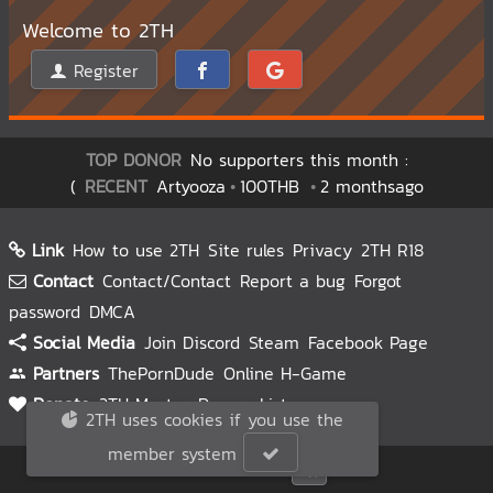
Welcome to 2TH
Register
TOP DONOR
No supporters this month :
(
RECENT
Artyooza
100THB
2 monthsago
Link
How to use 2TH
Site rules
Privacy
2TH R18
Contact
Contact/Contact
Report a bug
Forgot
password
DMCA
Social Media
Join Discord
Steam
Facebook Page
Partners
ThePornDude
Online H-Game
Donate
2TH Master
Donors List
2TH uses cookies if you use the
member system
© 2TH 🥚
2026