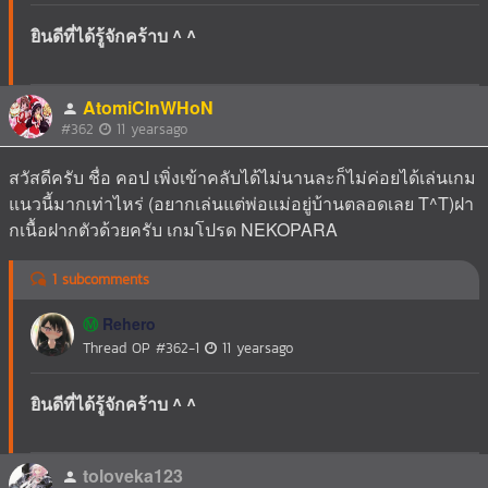
ยินดีที่ได้รู้จักคร้าบ ^ ^
AtomiCInWHoN
#362
11 yearsago
สวัสดีครับ ชื่อ คอป เพิ่งเข้าคลับได้ไม่นานละก็ไม่ค่อยได้เล่นเกม
แนวนี้มากเท่าไหร่ (อยากเล่นแต่พ่อแม่อยู่บ้านตลอดเลย T^T)ฝา
กเนื้อฝากตัวด้วยครับ เกมโปรด NEKOPARA
1 subcomments
Rehero
Ⓜ️
Thread OP
#362-1
11 yearsago
ยินดีที่ได้รู้จักคร้าบ ^ ^
toloveka123