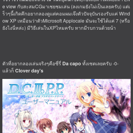
e view กับสะสมCGมาเชยชมเล่น (ลงเกมยังไม่เป็นเลยครับ) แต่เ
ร็วๆนี้เกิดคึกอยากลองดูแต่คอมผมเจ๊งตัวปัจจุบันรองรับแค่ Wind
ow XP เหมือนว่าตัว
Microsoft Applocale
มันจะใช้ได้แค่ 7 (หรือ
ยังไงนี่หล่ะ) มีวิธีเล่นในXPไหมครับ หากมีรบกวนด้วยน้า
ตัวที่อยากลองเล่นจริงๆคือซี่รี่
Da capo
ทั้งเซตเลยครับ -0-
แล้วก็
Clover day's