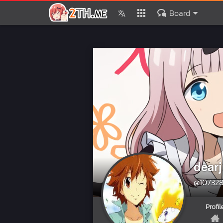
Board
dear
@10732
Profil