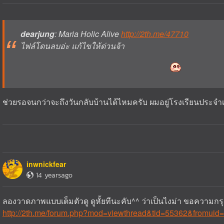
dearjung
: Maria Holic Alive
http://2th.me/47710
ไฟล์โดนลบอ่ะ แก้ไขให้ด่วนจ้า
ช่วยรอจนกว่าจะถึงวันกลับบ้านได้ไหมครับ ผมอยู่โรงเรียนประจ
inwnickfear
14 yearsago
ลองวาดภาพแบบเต็มตัวดู ดูหั้ยทีนะคับ^^ ว่าเป็นไงม่า ขอความกร
http://2th.me/forum.php?mod=viewthread&tid=55362&fromuid