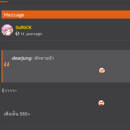
Message
ป๋มR0CK
14 yearsago
dearjung
: ทักทายจ้า
จ้าาาา~
เพิ่งเห็น 555+