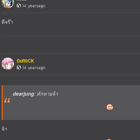
14 yearsago
ดีจร๊า
ป๋มR0CK
14 yearsago
dearjung
: ทักทายจ้า
จ้า