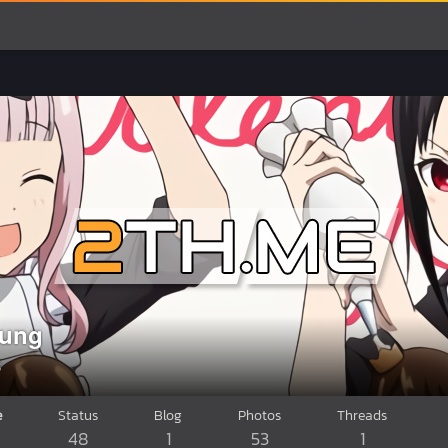
jung
8
e
Status
Blog
Photos
Threads
48
1
53
1