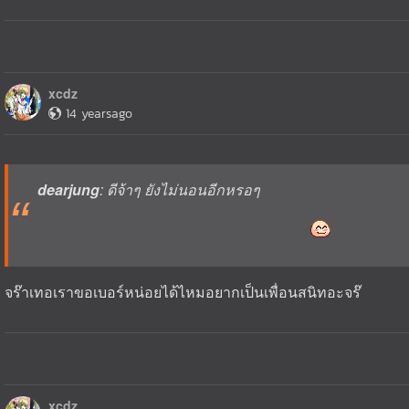
xcdz
14 yearsago
dearjung
: ดีจ้าๆ ยังไม่นอนอีกหรอๆ
จร๊าเทอเราขอเบอร์หน่อยได้ไหมอยากเป็นเพื่อนสนิทอะจร๊
xcdz