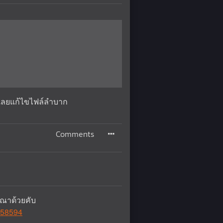
ำเลยแก้ไขไฟล์ลำบาก
Comments
ุณาด้วยคับ
=58594