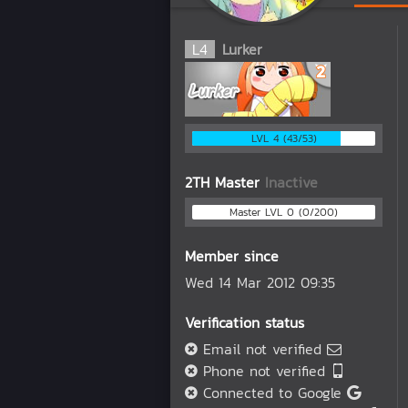
L
4
Lurker
LVL 4 (43/53)
2TH Master
Inactive
Master LVL 0 (0/200)
Member since
Wed 14 Mar 2012 09:35
Verification status
Email not verified
Phone not verified
Connected to Google