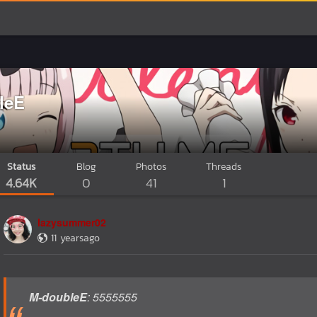
leE
Status
Blog
Photos
Threads
4.64K
0
41
1
lazysummer02
11 yearsago
M-doubleE
: 5555555