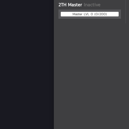
2TH Master
Inactive
Master LVL 0 (0/200)