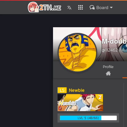
Board
M-doub
@112462
Profile
L
5
Newbie
LVL 5 (48/66)