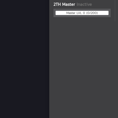
2TH Master
Inactive
Master LVL 0 (0/200)