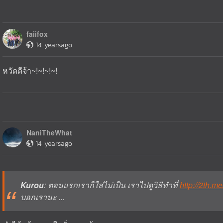
faiifox
14 yearsago
หวัดดีจ้า~!~!~!~!
NaniTheWhat
14 yearsago
Kurou
: ตอนแรกเราก็ใส่ไม่เป็น เราไปดูวิธีทำที่
http://2th.m
บอกเรานะ ...