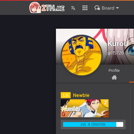
Board
Kurou
@115726
Profile
L
9
Newbie
LVL 9 (100/113)