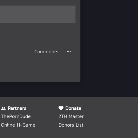
Comments
Partners
Donate
ThePornDude
2TH Master
Online H-Game
Donors List