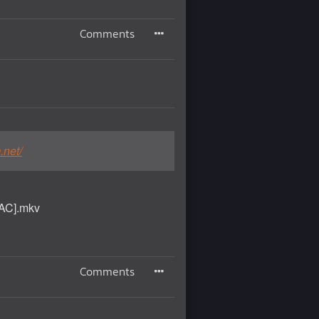
Comments
.net/
AAC].mkv
Comments