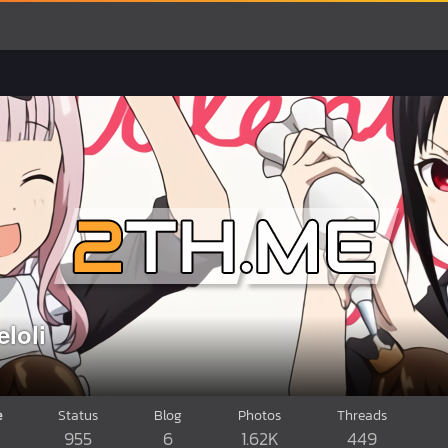
loli
e
Status
Blog
Photos
Threads
955
6
1.62K
449