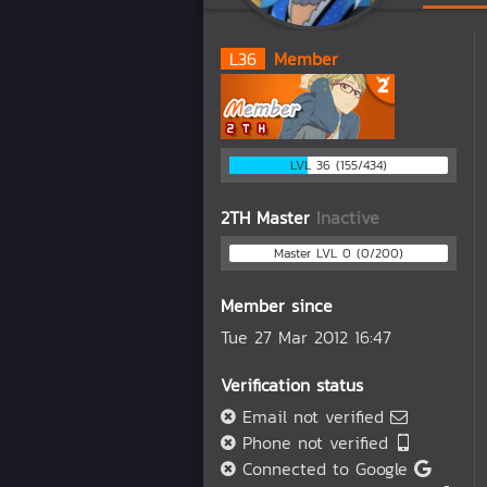
L
36
Member
LVL 36 (155/434)
2TH Master
Inactive
Master LVL 0 (0/200)
Member since
Tue 27 Mar 2012 16:47
Verification status
Email not verified
Phone not verified
Connected to Google