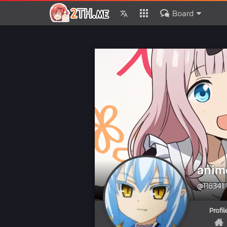
Board
anime
@116341
Profil