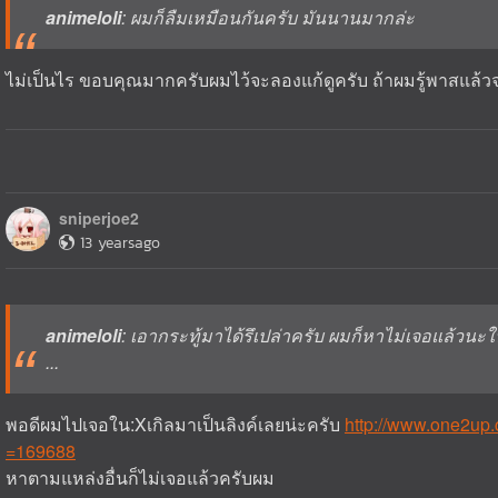
animeloli
: ผมก็ลืมเหมือนกันครับ มันนานมากล่ะ
ไม่เป็นไร ขอบคุณมากครับผมไว้จะลองแก้ดูครับ ถ้าผมรู้พาสแล
sniperjoe2
13 yearsago
animeloli
: เอากระทู้มาได้รึเปล่าครับ ผมก็หาไม่เจอแล้วนะใน
...
พอดีผมไปเจอใน:Xเกิลมาเป็นลิงค์เลยน่ะครับ
http://www.one2up
=169688
หาตามแหล่งอื่นก็ไม่เจอแล้วครับผม