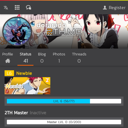
Register
dorarado
@117722
Profile
Status
Blog
Photos
Threads
41
0
1
0
L
6
Newbie
LVL 6 (56/77)
2TH Master
Inactive
Master LVL 0 (0/200)