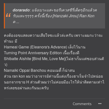
dorarado
: แจ้งเบาะแส+ขอรีเควสซีรี่เด็ดๆอีกแล้วค
รับแหะๆๆๆๆ ครั้งนี้เรื่อง [Hanzaki Jirou] Ran Kon
ค ...
คงต้องอขแสดงความเสียใจซะแล้วล่ะครับ เพราะผมกะว่าจะ
ทำนะ มี
Hameai Game (Eleanora's Advance) เล็งไว้นาน
Turning Point Anniversary Edition เนื้อเรื่องดี
Shibatte Aishite [Bind Me, Love Me](ไม่ฮาเร็มแต่ชอบส่วนตั
ว)
Namaiki Oppai Banchou คอมเมดี้ ก็น่าสน
ส่วน ran kon ผมว่าอาจารย์ท่านนี้แต่งเรื่องฮาเร็มจ๋าไปหน่อย
นอกจากขาย H ส่วนตัวผมว่าไม่ค่อยมีอะไรให้น่าติดตามเท่าไ
หร่เลยขอผ่านละกันนะครับ
Comments