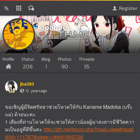
Register
opal-po
@123838
Profile
Status
Blog
Photos
Threads
208
1
90
35
jba393
12 yearsago
ขอเชิญผู้มีจิตศรัทธาช่วยโหวตให้กับ Kaname Madoka (บร๊ะ
แม่) ด้วยนะคะ
1 เสียงที่ท่านโหวตให้จะช่วยให้สาวน้อยผู้น่าสงสารมีชีวิตควา
มเป็นอยู่ที่ดีขึ้นคะ
http://2th.me/forum.php?mod=viewthread
&tid=111767&page=1#pid1865726