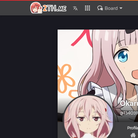
Board
Okar
@134031
Profil