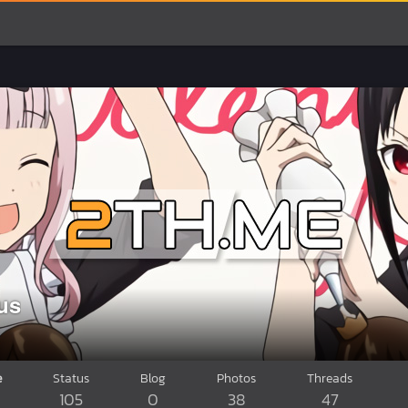
us
e
Status
Blog
Photos
Threads
105
0
38
47