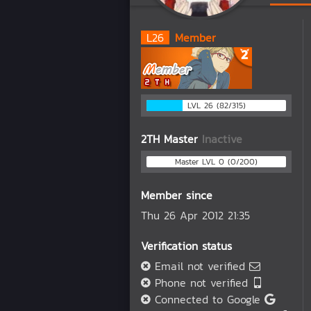
L
26
Member
LVL 26 (82/315)
2TH Master
Inactive
Master LVL 0 (0/200)
Member since
Thu 26 Apr 2012 21:35
Verification status
Email not verified
Phone not verified
Connected to Google