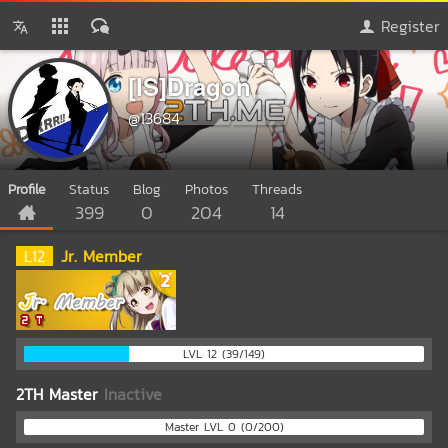
Register
[IS]Dragon
@13684
Profile
Status
Blog
Photos
Threads
399
0
204
14
L
12
Jr. Member
LVL 12 (39/149)
2TH Master
Inactive
Master LVL 0 (0/200)