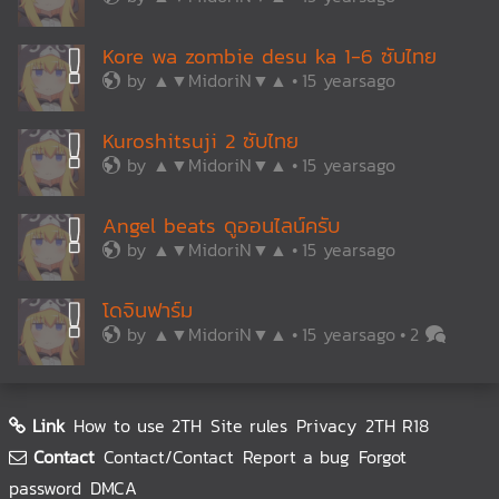
Kore wa zombie desu ka 1-6 ซับไทย
by
▲▼MidoriN▼▲
15 yearsago
Kuroshitsuji 2 ซับไทย
by
▲▼MidoriN▼▲
15 yearsago
Angel beats ดูออนไลน์ครับ
by
▲▼MidoriN▼▲
15 yearsago
โดจินฟาร์ม
by
▲▼MidoriN▼▲
15 yearsago
2
Link
How to use 2TH
Site rules
Privacy
2TH R18
Contact
Contact/Contact
Report a bug
Forgot
password
DMCA