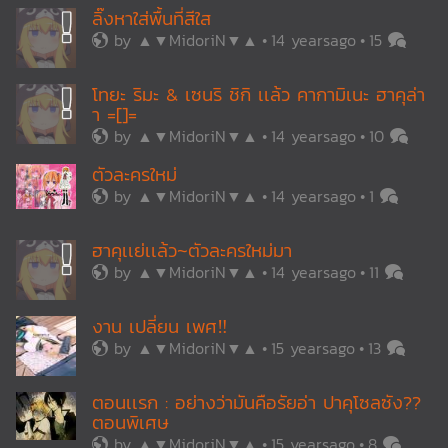
ลิ๊งหาใส่พื้นที่สีใส
by
▲▼MidoriN▼▲
14 yearsago
15
โทยะ ริมะ & เซนริ ชิกิ เเล้ว คากามิเนะ ฮาคุล่า
า =[]=
by
▲▼MidoriN▼▲
14 yearsago
10
ตัวละครใหม่
by
▲▼MidoriN▼▲
14 yearsago
1
ฮาคุเเย่เเล้ว~ตัวละครใหม่มา
by
▲▼MidoriN▼▲
14 yearsago
11
งาน เปลี่ยน เพศ‼
by
▲▼MidoriN▼▲
15 yearsago
13
ตอนเเรก : อย่างว่ามันคือรัยอ่า ปาคุโซลซัง??
ตอนพิเศษ
by
▲▼MidoriN▼▲
15 yearsago
8