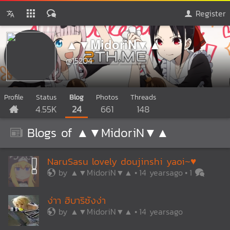
Register
▲▼MidoriN▼▲
@15204
Profile
Status
Blog
Photos
Threads
4.55K
24
661
148
Blogs of ▲▼MidoriN▼▲
NaruSasu lovely doujinshi yaoi~♥
by
▲▼MidoriN▼▲
14 yearsago
1
ง่าา ฮิบาริซังง่า
by
▲▼MidoriN▼▲
14 yearsago