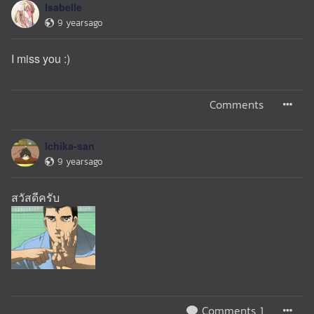
Isabelle
9 yearsago
I miss you :)
Comments
Ichika-san
9 yearsago
สวัสดีครับ
Comments 1