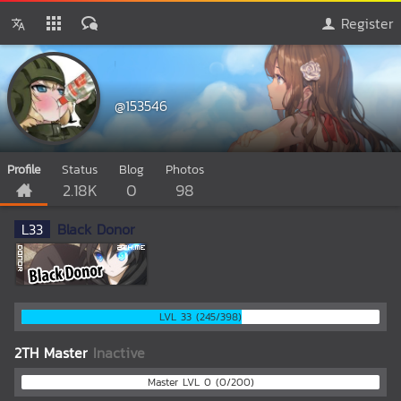
Register
@153546
Profile
Status
Blog
Photos
2.18K
0
98
L
33
Black Donor
LVL 33 (245/398)
2TH Master
Inactive
Master LVL 0 (0/200)