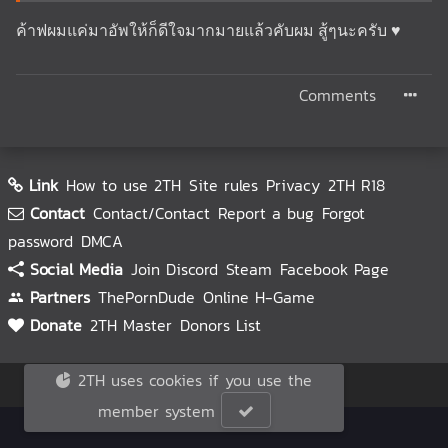
ค้าฟผมแค่มาอัพให้ก็ดีใจมากมายแล้วคับผม สู้ๆนะครับ ♥
Comments
Link
How to use 2TH
Site rules
Privacy
2TH R18
Contact
Contact/Contact
Report a bug
Forgot
password
DMCA
Social Media
Join Discord
Steam
Facebook Page
Partners
ThePornDude
Online H-Game
Donate
2TH Master
Donors List
2TH uses cookies if you use the
© 2TH 🥚
2026
member system