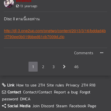
Berzelius
13 yearsago
Disc II ตามนี้เลยท่าน
http://dl-3.one2up.com/onetwo/content/2013/3/16/bddad4b
1f790ee0b019bbed61cb7009d.zip
Comments
1
2
3
46
Link
How to use 2TH
Site rules
Privacy
2TH R18
Contact
Contact/Contact
Report a bug
Forgot
password
DMCA
Social Media
Join Discord
Steam
Facebook Page