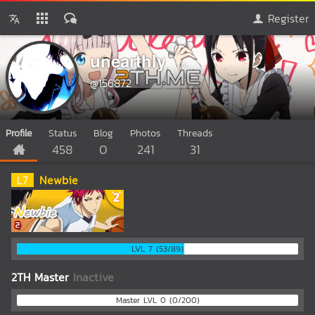
Register
unearthly
@156872
Profile
Status
Blog
Photos
Threads
458
0
241
31
L
7
Newbie
LVL 7 (53/89)
2TH Master
Inactive
Master LVL 0 (0/200)