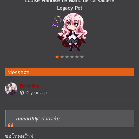
Louise Franoise Le Blanc de La Valliere
Legacy Pet
Message
Berzelius
12 yearsago
unearthly
: กากครับ
ขอโทดคร๊าฟ