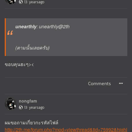
13 yearsago
unearthly
: unearthly@2th
(ตามนั้นเลยครับ)
ขอบคุนฮะๆ><
Comments
nongfam
13 yearsago
ผมขอถามเกี่ยวกะรหัสไฟล์
http://2th.me/forum.php?mod=viewthread&tid=75992&highl