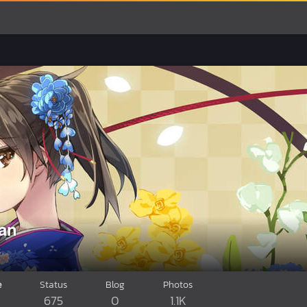
an
8
e
Status
Blog
Photos
675
0
1.1K