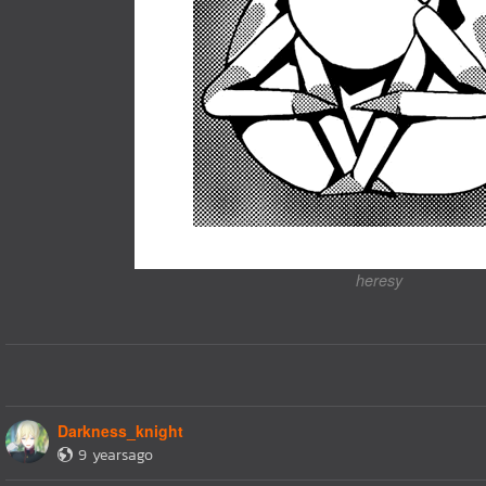
heresy
Darkness_knight
9 yearsago