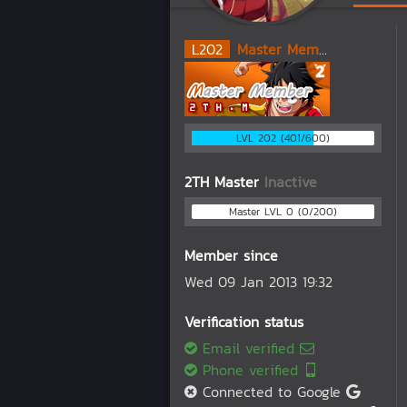
L
202
Master Member
LVL 202 (401/600)
2TH Master
Inactive
Master LVL 0 (0/200)
Member since
Wed 09 Jan 2013 19:32
Verification status
Email verified
Phone verified
Connected to Google