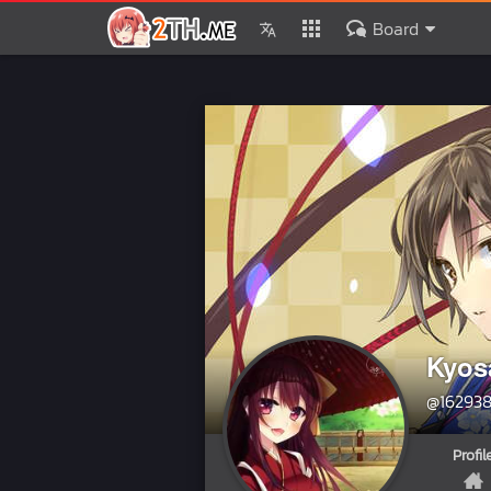
Board
Kyos
@16293
Profil