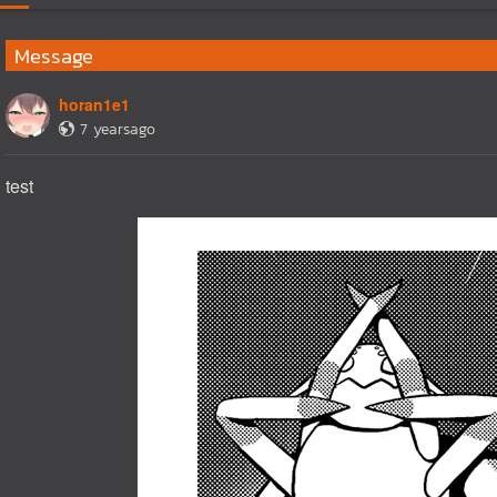
Message
horan1e1
7 yearsago
test