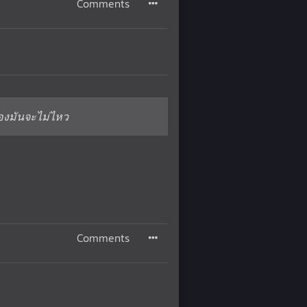
Comments
องมันจะไม่ไหว
Comments