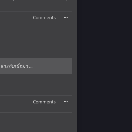
Comments
าะกับเน็ตมา ...
Comments