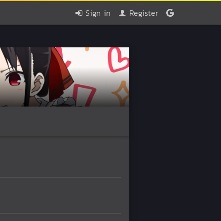
Sign in
Register