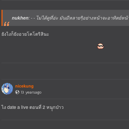
nukhen
: - - ไม่ได้ดูที่อ่ะ มันมีหลายๆิอย่างหน้าจะอาทิตย์หน้าอ่
ยังไงก็ยังอวยโคโตริสินะ
nicekung
13 yearsago
ไง date a live ตอนที่ 2 หนุุกป่าว