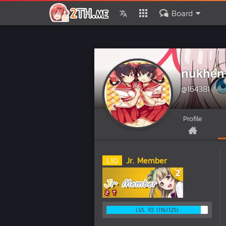
Board
nukhen
@164381
Profile
L
10
Jr. Member
LVL 10 (116/125)