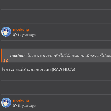
nicekung
13 yearsago
nukhen
: โย่ว =w= แวะมาทักไม่ได้ออนนาน เนื่องจากไปทะเล
ไงท่านตอนที่สามออกแล้วเน้อ(RAW HDมั้ง)
nicekung
13 yearsago