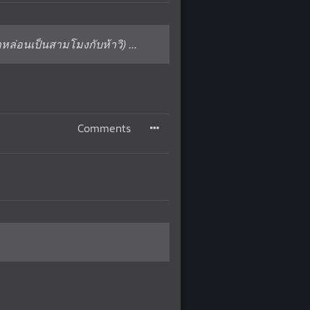
หล่อนเป็นสามโมงกับห้าวิ) ...
Comments