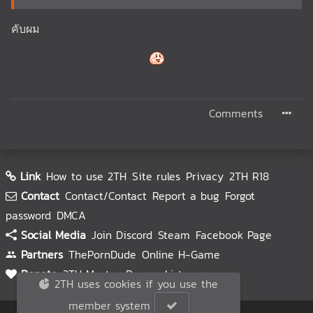
คับผม
Comments
Link
How to use 2TH
Site rules
Privacy
2TH R18
Contact
Contact/Contact
Report a bug
Forgot
password
DMCA
Social Media
Join Discord
Steam
Facebook Page
Partners
ThePornDude
Online H-Game
Donate
2TH Master
Donors List
2TH uses cookies if you use the
member system