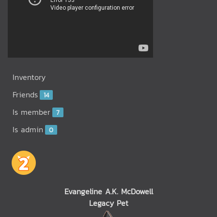
Inventory
Friends
14
Is member
7
Is admin
0
Evangeline A.K. McDowell
Legacy Pet