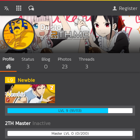
Register
Dusto
@167633
Profile
Status
Blog
Photos
Threads
3
0
23
3
L
9
Newbie
LVL 9 (91/113)
2TH Master
Inactive
Master LVL 0 (0/200)