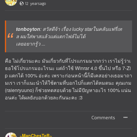
12 yearsago
tonboyton
: สวัสดีจ้า เรื่อง lucky starในคลับแฟรี่เท
ล ผมใส่พาสแล้วแต่แตกไฟล์ไม่ได้
เลยอยากรู้ว ...
คือ ไม่เกี่ยวนะคะ มันเกี่ยวกับที่โปรแกรมมากกว่า เราไม่รู้ว่าเ
ธอใช้โปรแกรมอะไรนะ แต่ถ้าใช้ Winrar 4.0 ขึ้นไป หรือ 7-Zi
p แตกได้ 100% อ่ะค่ะ เพราะก่อนหน้านี้ก็มีเคสอย่างเธอมาถา
มเรา เราก็แนะนำให้ใช้ตามที่บอกไปก็แตกได้หมดนะ คุณเกม
(raienryuuno) ก็ช่วยทดสอบด้วย ไม่มีปัญหาอะไร 100% แน่น
อนค่ะ ได้ผลยังบอกด้วยละกันนะคะ :3
Comments
~ManChesTeR~