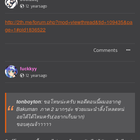
12 yearsago
http://2th.me/forum.php?mod=viewthread&tid=109435&pa
ge=1#pid1836522
Comments
fuckkyy
12 yearsago
tonboyton
: ขอโทษน่ะครับ พอดีตอนนี้ผมอยากดู
Bakuman ภาค 2 มากๆอ่ะ ช่วยแนะนำลิ้งโหลดหน่
อยได้ได้ไหมครับ(อยากเก็บมาก)
ขอบคุณจ้าาาาา