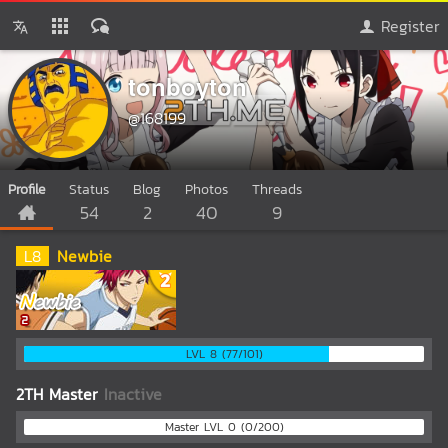
Register
tonboyton
@168199
Profile
Status
Blog
Photos
Threads
54
2
40
9
L
8
Newbie
LVL 8 (77/101)
2TH Master
Inactive
Master LVL 0 (0/200)