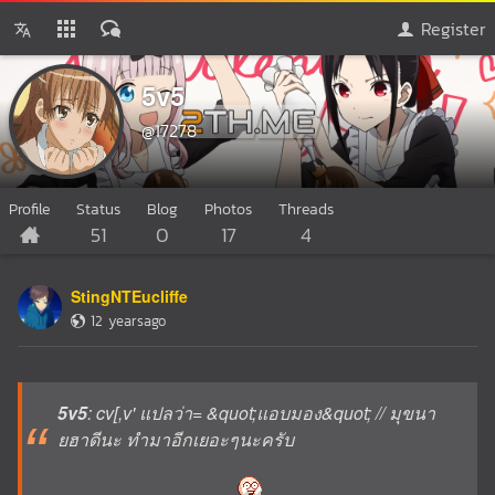
Register
5v5
@17278
Profile
Status
Blog
Photos
Threads
51
0
17
4
StingNTEucliffe
12 yearsago
5v5
: cv[,v' แปลว่า= &quot;แอบมอง&quot; // มุขนา
ยฮาดีนะ ทำมาอีกเยอะๆนะครับ