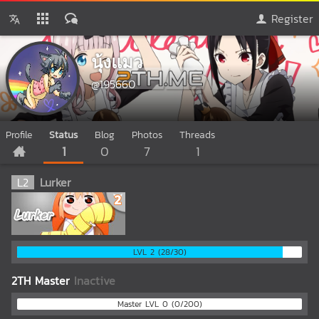
Register
นุ้งแมว
@195660
Profile
Status
Blog
Photos
Threads
1
0
7
1
L
2
Lurker
LVL 2 (28/30)
2TH Master
Inactive
Master LVL 0 (0/200)