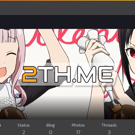
o_SS
5
e
Status
Blog
Photos
Threads
2
0
17
3