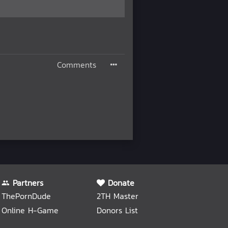
Comments
Partners
Donate
ThePornDude
2TH Master
Online H-Game
Donors List