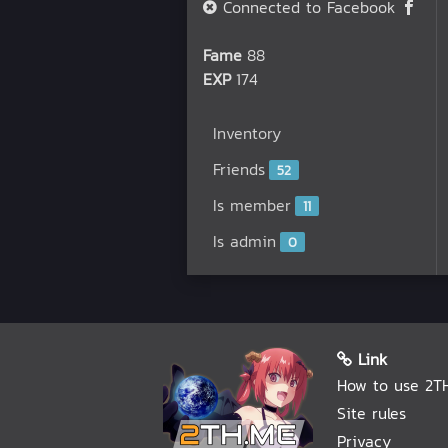
Connected to Facebook
Fame
88
EXP
174
Inventory
Friends
52
Is member
11
Is admin
0
Link
How to use 2T
Site rules
Privacy