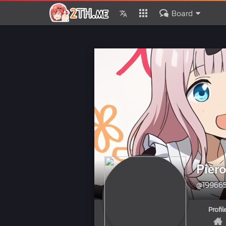
Board
Pier
@19966
Profil