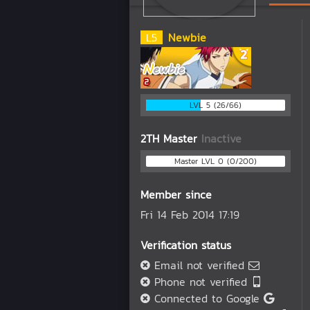
L
5
Newbie
LVL 5 (26/66)
2TH Master
Inactive
Master LVL 0 (0/200)
Member since
Fri 14 Feb 2014 17:19
Verification status
Email not verified
Phone not verified
Connected to Google