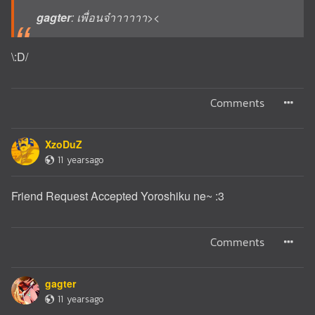
gagter
: เพื่อนจ๋าาาาาา><
\:D/
Comments
XzoDuZ
11 yearsago
Friend Request Accepted Yoroshiku ne~ :3
Comments
gagter
11 yearsago