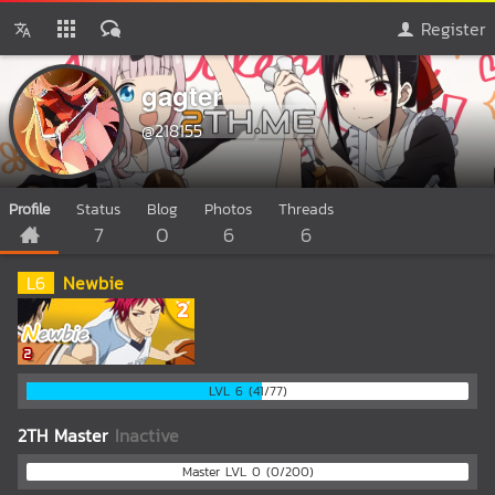
Register
gagter
@218155
Profile
Status
Blog
Photos
Threads
7
0
6
6
L
6
Newbie
LVL 6 (41/77)
2TH Master
Inactive
Master LVL 0 (0/200)