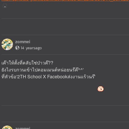
zommei
14 yearsago
เค๊าให้ตั้งที่คลับใช่ป่าวค๊??
ยังไงรบกวนเข้าไปคอมเมนต์หน่อยนร๊ค๊^^'
ที่หัวข้อ'2TH School X Facebookส่งงานแร้วนร๊'
zommei