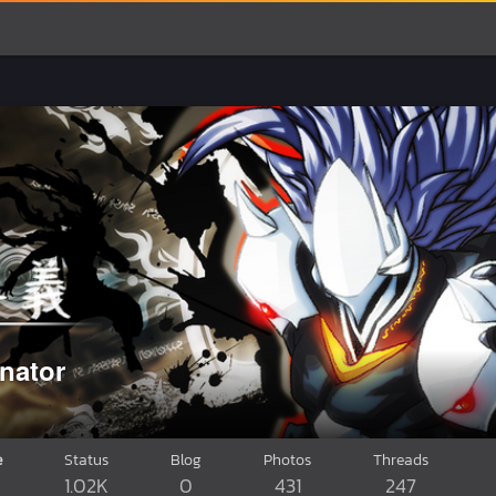
nator
e
Status
Blog
Photos
Threads
1.02K
0
431
247