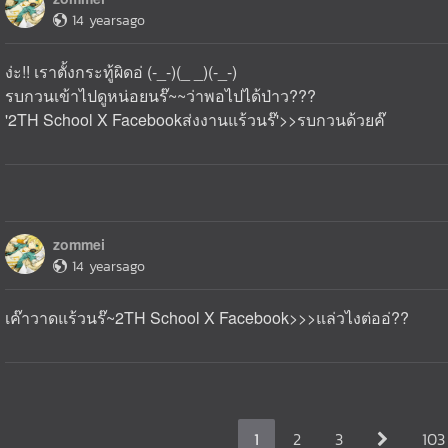
14 yearsago
ง่ะ!! เราตั้งกระทู้ผิดอ่ (-_-)(_ _)(-_-)
รบกวนเข้าไปดูหน่อยนร๊~~ว่าพอไปได้ป่าว???
'2TH School X Facebookส่งงานแร้วนร๊'>>รบกวนด้วยค๊
zommei
14 yearsago
เค๊าวาดแร้วนร๊~2TH School X Facebook>>>แล่วไงต่ออ่??
1
2
3
103