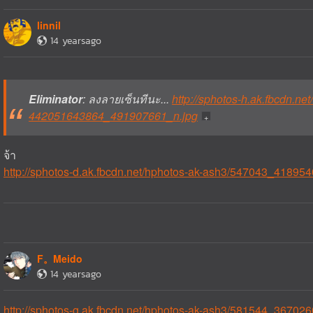
linnil
14 yearsago
Eliminator
: ลงลายเซ็นทีนะ...
http://sphotos-h.ak.fbcdn.n
442051643864_491907661_n.jpg
จ้า
http://sphotos-d.ak.fbcdn.net/hphotos-ak-ash3/547043_418
F。Meido
14 yearsago
http://sphotos-g.ak.fbcdn.net/hphotos-ak-ash3/581544_367