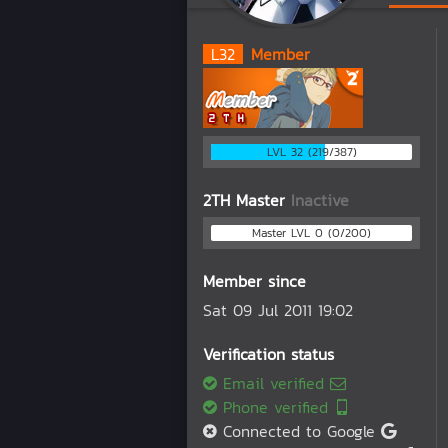
L
32
Member
LVL 32 (219/387)
2TH Master
Inactive
Master LVL 0 (0/200)
Member since
Sat 09 Jul 2011 19:02
Verification status
Email verified
Phone verified
Connected to Google