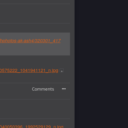
et/hphotos-ak-ash4/320301_417
9540575222_1041941121_n.jpg
Comments
026040050396_1992529129_n.jpg