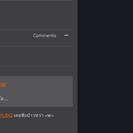
Comments
SiM
 ...
ffHJbQ
เคยฟังป่าวหว่า =w=