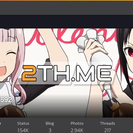
2592
e
Status
Blog
Photos
Threads
1.54K
3
2.94K
217