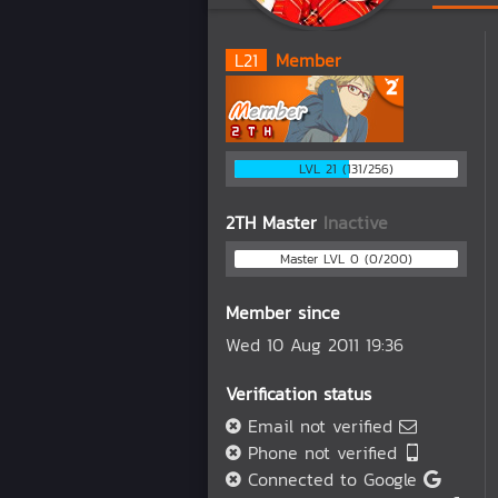
L
21
Member
LVL 21 (131/256)
2TH Master
Inactive
Master LVL 0 (0/200)
Member since
Wed 10 Aug 2011 19:36
Verification status
Email not verified
Phone not verified
Connected to Google