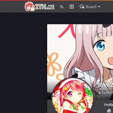
Board
love
@35787
Profil