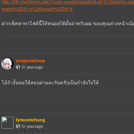
http://2th.me/forum.php?mod=viewthread&tid=81212&extra=
ypeid%3D514%26typeid%3D514
ฝากเช็คพาท1ไฟล์นี้ให้หน่อยได้มั้ยอ่าครับผม ขอบคุณล่วงหน้าเน้
xtrajeeratheep
13 yearsago
โอ้ถ้างั้นขอให้สอบผ่านละกันครับเป็นกำลังใจให้
lymoomchung
13 yearsago