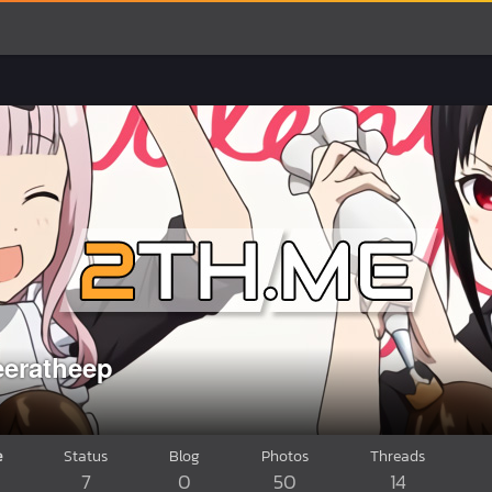
eeratheep
e
Status
Blog
Photos
Threads
7
0
50
14