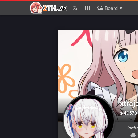
Board
xtraj
@40579
Profil