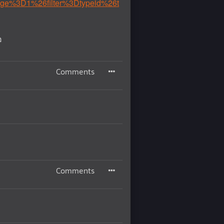
page%3D1%26filter%3Dtypeid%26t
อ
Comments
Comments