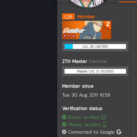
L
26
Member
LVL 26 (42/315)
2TH Master
Inactive
Master LVL 0 (0/200)
Member since
Tue 30 Aug 2011 16:58
Verification status
Email verified
Phone verified
Connected to Google