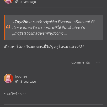
13 yearsago
~Toyr2th~
: ขอเว็บ Hyakka Ryouran ~Samurai Gi
rls~ หน่อยครับ คราวก่อนที่ให้ลืมแล้วอ่ะครับ
[img]/static/image/smiley/comc ...
เดี๋ยวหาให้ละกันนะ ตอนนี้ไม่รู้ อยู่ใหนน แล้วว^3^
Comments
koonze
13 yearsago
ขอบใจจ้าา ^^