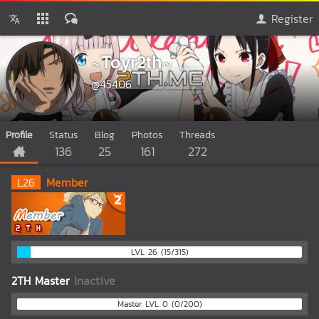
Register
~Toyr2th~
@45406
Profile
Status
Blog
Photos
Threads
136
25
161
272
L
26
Member
LVL 26 (15/315)
2TH Master
Inactive
Master LVL 0 (0/200)