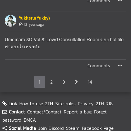
Comments
Yukiteru(Yukky)
13 yearsago
Umemaro 3D Vol.8: Lewd Consultation Room ของ hot file
พาสอะไรเหรอคับ
Comments
1
2
3
14
Link
How to use 2TH
Site rules
Privacy
2TH R18
Contact
Contact/Contact
Report a bug
Forgot
password
DMCA
Social Media
Join Discord
Steam
Facebook Page