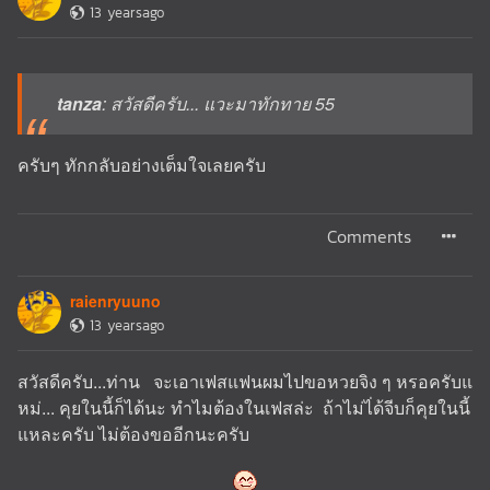
13 yearsago
tanza
: สวัสดีครับ... แวะมาทักทาย 55
ครับๆ ทักกลับอย่างเต็มใจเลยครับ
Comments
raienryuuno
13 yearsago
สวัสดีครับ...ท่าน จะเอาเฟสแฟนผมไปขอหวยจิง ๆ หรอครับแ
หม่... คุยในนี้ก็ได้นะ ทำไมต้องในเฟสล่ะ ถ้าไม่ไ่ด้จีบก็คุยในนี้
แหละครับ ไม่ต้องขออีกนะครับ