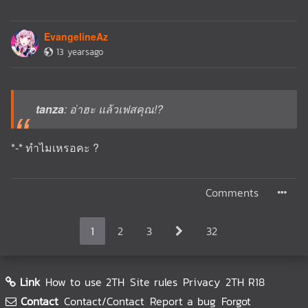
EvangelineAz
13 yearsago
tanza
: อ่าฮะ แล้วเฟสคุณ!?
*-* ทำไมเหรอคะ ?
Comments
1
2
3
32
Link
How to use 2TH
Site rules
Privacy
2TH R18
Contact
Contact/Contact
Report a bug
Forgot