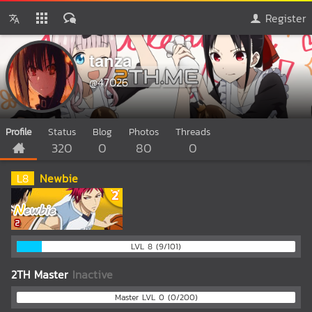
Register
tanza
@47026
Profile
Status
Blog
Photos
Threads
320
0
80
0
L
8
Newbie
LVL 8 (9/101)
2TH Master
Inactive
Master LVL 0 (0/200)