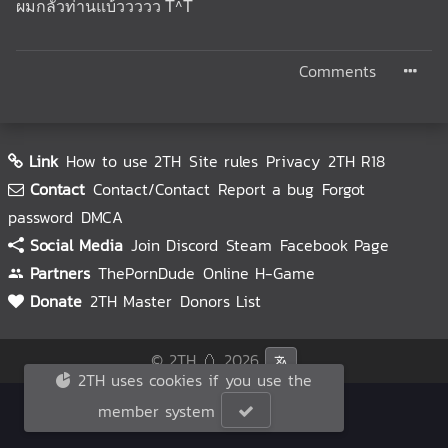
ผมกลัวท่านแบ้ววววว T^T
Comments
Link
How to use 2TH
Site rules
Privacy
2TH R18
Contact
Contact/Contact
Report a bug
Forgot
password
DMCA
Social Media
Join Discord
Steam
Facebook Page
Partners
ThePornDude
Online H-Game
Donate
2TH Master
Donors List
© 2TH 🥚
2026
2TH uses cookies if you use the
member system