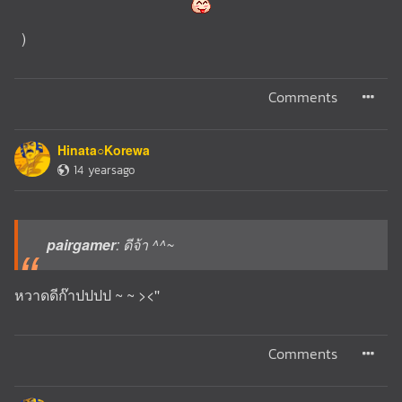
)
Comments
Hinata○Korewa
14 yearsago
pairgamer
: ดีจ้า ^^~
หวาดดีก๊าปปปป ~ ~ ><''
Comments