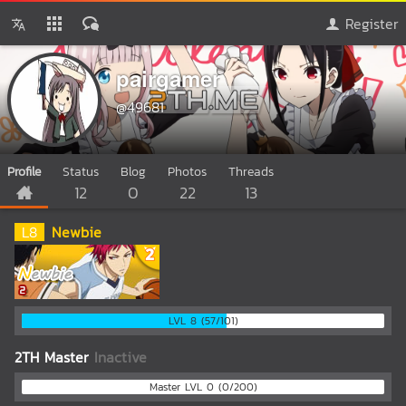
Register
pairgamer
@49681
Profile
Status
Blog
Photos
Threads
12
0
22
13
L
8
Newbie
LVL 8 (57/101)
2TH Master
Inactive
Master LVL 0 (0/200)