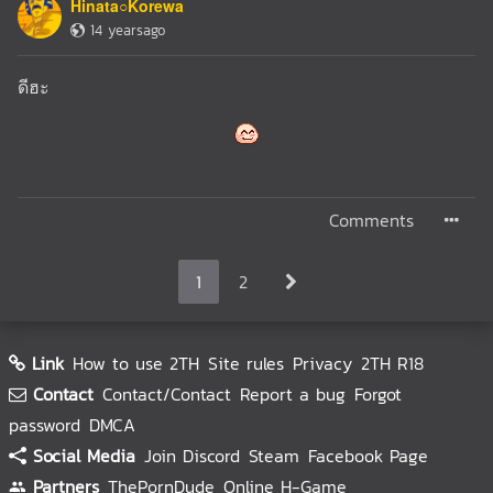
Hinata○Korewa
14 yearsago
ดีฮะ
Comments
1
2
Link
How to use 2TH
Site rules
Privacy
2TH R18
Contact
Contact/Contact
Report a bug
Forgot
password
DMCA
Social Media
Join Discord
Steam
Facebook Page
Partners
ThePornDude
Online H-Game