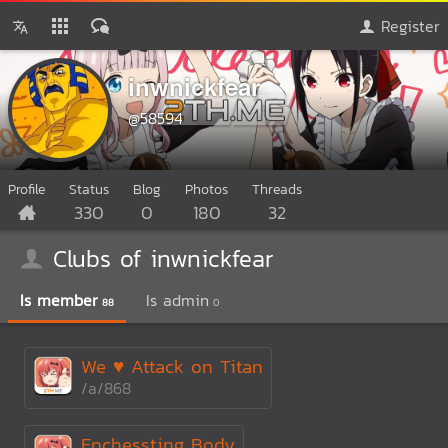
Register
inwnickfear
@58594
Profile
Status
Blog
Photos
Threads
330
0
180
32
Clubs of inwnickfear
Is member
Is admin
88
0
We ♥ Attack on Titan
/a/868
Enchessting Body