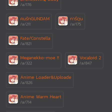
/a/176
คนรักGUNDAM
การ์ตูน
/a/211
/a/175
Fate/Constella
/a/821
Meganekko-moe !!
Vocaloid 2
/a/322
/a/847
Anime Loader&Uploade
/a/826
Anime Warm Heart
/a/714