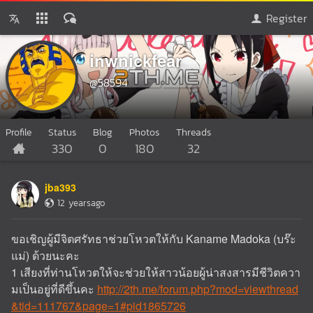
Register
inwnickfear
@58594
Profile
Status
Blog
Photos
Threads
330
0
180
32
jba393
12 yearsago
ขอเชิญผู้มีจิตศรัทธาช่วยโหวตให้กับ Kaname Madoka (บร๊ะ
แม่) ด้วยนะคะ
1 เสียงที่ท่านโหวตให้จะช่วยให้สาวน้อยผู้น่าสงสารมีชีวิตควา
มเป็นอยู่ที่ดีขึ้นคะ
http://2th.me/forum.php?mod=viewthread
&tid=111767&page=1#pid1865726