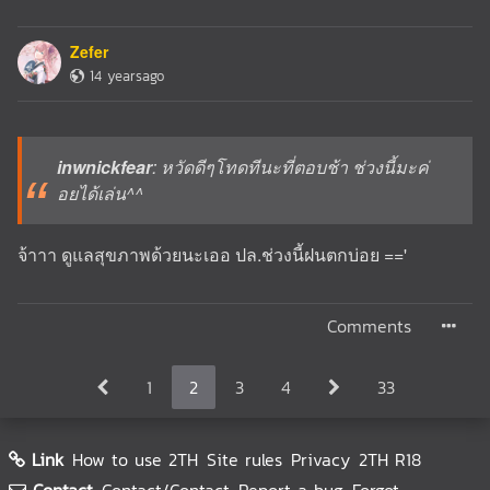
Zefer
14 yearsago
inwnickfear
: หวัดดีๆโทดทีนะที่ตอบช้า ช่วงนี้มะค่
อยได้เล่น^^
จ้าาา ดูแลสุขภาพด้วยนะเออ ปล.ช่วงนี้ฝนตกบ่อย =='
Comments
1
2
3
4
33
Link
How to use 2TH
Site rules
Privacy
2TH R18