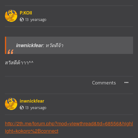
P.KOII
13 yearsago
inwnickfear
: หวัดดีจ้า
สวัสดีค้าาา^^
Comments
inwnickfear
13 yearsago
http://2th.me/forum.php?mod=viewthread&tid=68556&highl
ight=kokoro%2Bconnect