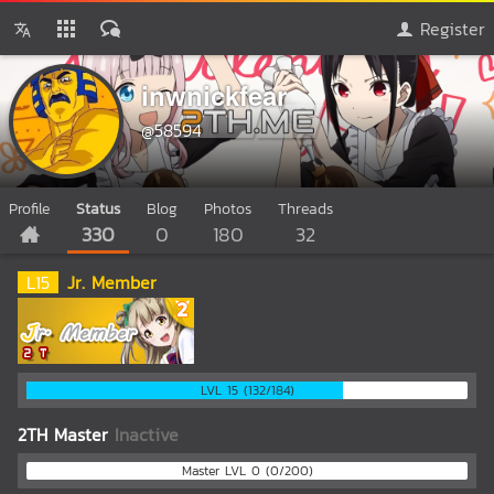
Register
inwnickfear
@58594
Profile
Status
Blog
Photos
Threads
330
0
180
32
L
15
Jr. Member
LVL 15 (132/184)
2TH Master
Inactive
Master LVL 0 (0/200)