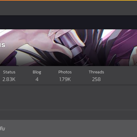
us
Status
Blog
Photos
Threads
2.83K
4
1.79K
258
ับ