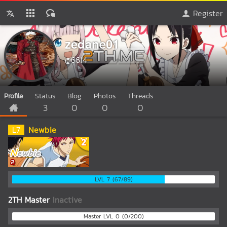
Register
zedane01
@6614
Profile
Status
Blog
Photos
Threads
3
0
0
0
L
7
Newbie
LVL 7 (67/89)
2TH Master
Inactive
Master LVL 0 (0/200)