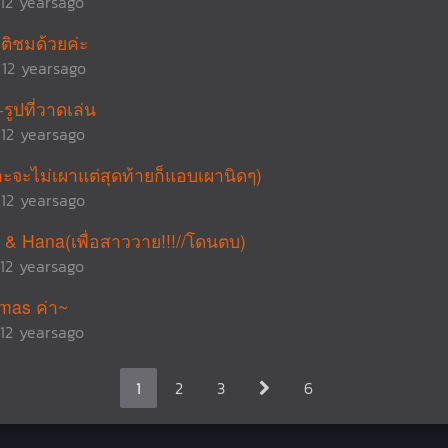
12 yearsago
ติชมด้วยค่ะ
12 yearsago
ูปที่วาดเล่น
12 yearsago
กะจะไม่เผาแต่สุดท้ายก็แอบเผานิดๆ)
12 yearsago
 & Hana(เพื่อสาววาย!!!//โดนตบ)
12 yearsago
tmas ค่า~
12 yearsago
1
2
3
6