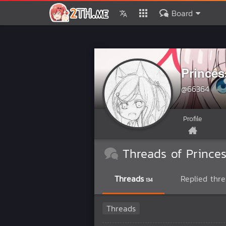
Board
Prince
@66364
Profile
Threads of Prince
Threads
Replied thr
134
Threads