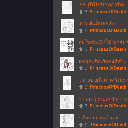
[OC]รีดีไซน์ชุดออริค่ะ
3
PrincessOfDeath
งานเส้นดินสอค่ะ
4
PrincessOfDeath
อยู่ในช่วงฝึกใช้เมาส์
5
PrincessOfDeath
ทดลองตัดเส้นลงสีค่า..
5
PrincessOfDeath
วาดแบบเต็มตัวครั้งแรก
9
PrincessOfDeath
ฝึกวาดผู้ชายค่ะ!! ฝากต
7
PrincessOfDeath
กลับมาวาดแล้วค่ะ...
12
PrincessOfDeath