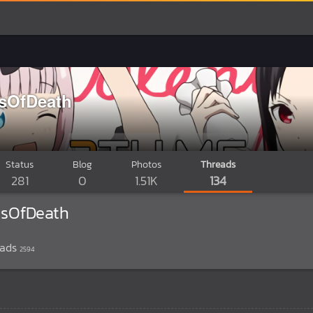
ssOfDeath
Status
Blog
Photos
Threads
281
0
1.51K
134
ssOfDeath
eads
2594