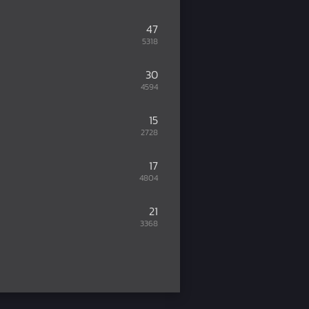
47
5318
30
4594
15
2728
17
4804
21
3368