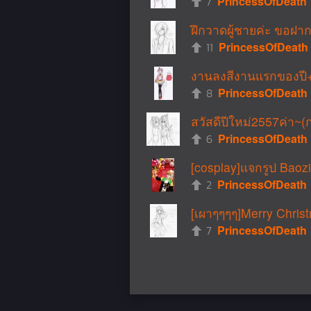
7
PrincessOfDeath
ฝึกวาดผู้ชายค่ะ ขอฝาก
11
PrincessOfDeath
งานลงสีงานแรกของปี+ร
8
PrincessOfDeath
สวัสดีปีใหม่2557ค่า~(
6
PrincessOfDeath
[cosplay]แจกรูป Baozi
2
PrincessOfDeath
[เผาๆๆๆๆ]Merry Chris
7
PrincessOfDeath