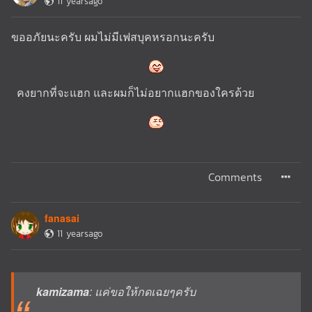
11 yearsago
ขออภัยนะครับ ผมไม่มีเฟสบุคหรอกนะครับ
คงยากที่จะแฮก และผมก็ไม่อยากแฮกของใครด้วย
Comments
fanasai
11 yearsago
kamizama
: แค่ขอให้กดเฉยๆครับ