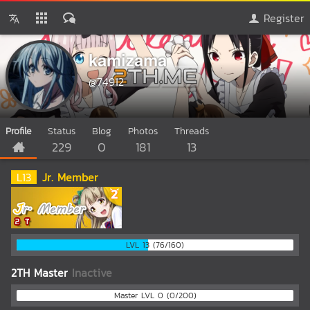
Register
kamizama
@74912
Profile
Status
Blog
Photos
Threads
229
0
181
13
L
13
Jr. Member
LVL 13 (76/160)
2TH Master
Inactive
Master LVL 0 (0/200)