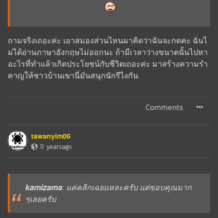
ถามจริงเถอะค่ะ เอาสมองส่วนไหนมาคิดว่าฉันจะกดคะ ฉันไ
ม่ได้อ่านภาษาอังกฤษไม่ออกนะ ถ้ามีเวลาว่างขนาดนั้นไปหา
อะไรที่ทำแล้วเกิดประโยชน์กับชีวิตเถอะค่ะ มาสร้างความรำ
คาญให้ชาวบ้านเขานี่มันสนุกนักรึไงกัน
Comments
tawanyim06
11 yearsago
kamizama
: แค่คลิกเฉยแหละครับ แต่ขอบคุณมาก
ๆเลยครับ