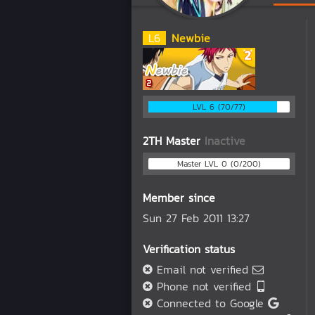
L
6
Newbie
LVL 6 (70/77)
2TH Master
Inactive
Master LVL 0 (0/200)
Member since
Sun 27 Feb 2011 13:27
Verification status
Email not verified
Phone not verified
Connected to Google