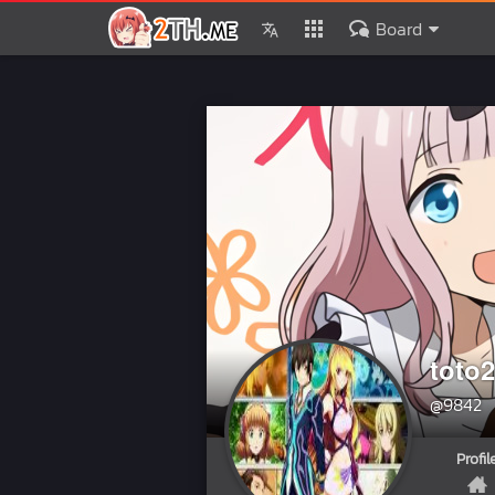
Board
toto
@9842
Profil