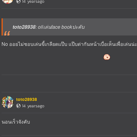
14 yearsago
toto28938
: oilเล่นface bookปะคับ
No ออยไม่ชอบเล่นขี้เกลียดแป๊บ แป๊บด่ากันหน้าเบื่อเห็นเพื่อเล่
toto28938
14 yearsago
นอนเร็วจังคับ