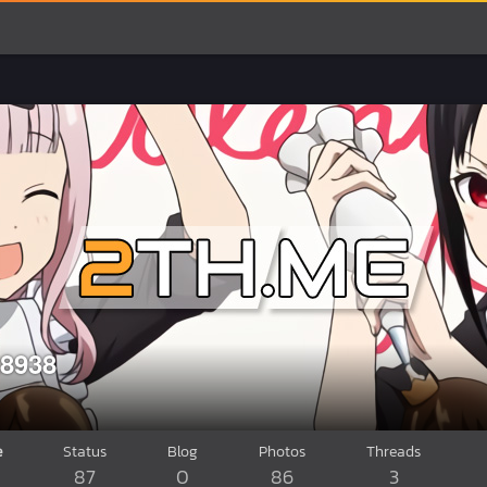
28938
e
Status
Blog
Photos
Threads
87
0
86
3