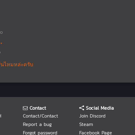
go
*
o
ันไหมหล่ะครับ
Contact
Social Media
H
Contact/Contact
Join Discord
Report a bug
Steam
Forgot password
Facebook Page