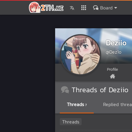
Board
Deziio
@Dez1o
Profile
Threads of Deziio
Threads
Replied thre
7
Threads