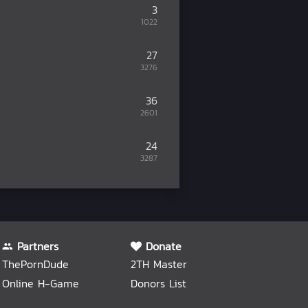
3
1022
27
3276
36
2601
24
3287
Partners
Donate
ThePornDude
2TH Master
Online H-Game
Donors List