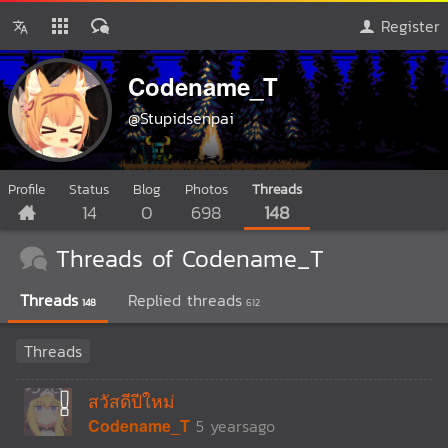
Register
Codename_T
@Stupidsenpai
Profile
Status
Blog
Photos
Threads
14
0
698
148
Threads of Codename_T
Threads
Replied threads
148
612
Threads
สวัสดีปีใหม่
Codename_T
5 yearsago