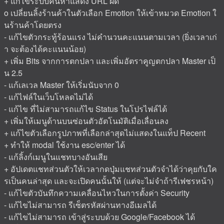
+ แก้ไขระบบค้นหาแสดง URL ผิด
o เปลี่ยนลิ้งร้านค้าในตัวเลือก Emotion ให้เข้าหมวด Emotion ใ
นร้านค้าโดยตรง
- แก้ไขตัวกระทู้ร้อนแรง ไม่คำนวนคะแนนตามเวลา (ยิ่งเวลาเก่
า จะต้องได้คะแนนน้อย)
+ เพิ่ม Bits จากการตกปลา และเพิ่มอัตราคูญตกปลา Master เป็
น 2.5
- แก้เลเวล Master ให้เริ่มนับจาก 0
- แก้ไฟล์ในเว็บโหลดไม่ได้
- แก้ไข ที่ไม่สามารถแก้ไข Status ในโปรไฟล์ได้
+ เพิ่มให้เมนูด้านบนซ่อนตัวอัตโนมัติเมื่อเลื่อนลง
+ แก้ไขตัวเลือกรูปภาพที่เลือกล่าสุดไม่แสดงในแท็ป Recent
+ ทำให้ modal ใช้งาน esc/enter ได้
- แก้ลิ้งก์เมนูในแชทบางอันเสีย
+ อัปเดตแชทส่วนตัวให้เวลากดปุ่มแชทส่วนตัวจำได้ว่าคุยกับใค
รเป็นคนล่าสุด และจะเปิดคนนั้นให้ (แต่จะไม่จำถ้ารีเฟชรหน้า)
- แก้ไขตัวบันทึกความเคลื่อนไหวในการตั้งค่า Security
- แก้ไขไม่สามารถ รีเซ็ตรหัสผ่านทางอีเมลได้
- แก้ไขไม่สามารถ เข้าสู่ระบบด้วย Google/Facebook ได้