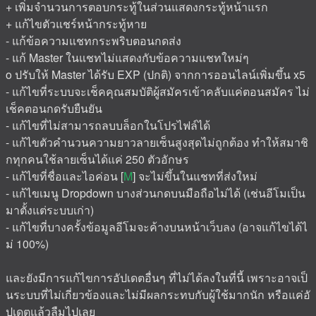
+ เพิ่มจำนวนการตอบกระทู้ในส่วนแสดงกระทู้หน้าแรก
+ แก้ไขตัวแชร์หน้ากระทู้หาย
- แก้ข้อความแชทกระพริบตอนกดส่ง
- แก้ Master ในแชทไม่แสดงกับข้อความแชทใหม่ๆ
o ปรับให้ Master ได้รับ EXP (ปกติ) จากการออนไลน์เพิ่มขึ้น x5
- แก้ไขที่ระบบจะเช็คคุณสมบัติผู้สมัครเข้าคลับแค่ตอนสมัคร ไม่
เช็คตอนกดรับยืนยัน
- แก้ไขที่ไม่สามารถลบบล็อกในโปรไฟล์ได้
- แก้ไขตัวคำนวนความยาวลายเซ็นสูงสุดไม่ถูกต้อง ทำให้สมาชิ
กทุกคนใช้ลายเซ็นได้แค่ 250 ตัวอักษร
- แก้ไขที่ชื่อและไอค่อน [
M
] จะไม่ขึ้นในแชทที่ส่งใหม่
- แก้ไขเมนู Dropdown บางส่วนกดบนมือถือไม่ได้ (เช่นอีโมเป็น
มาตั้งแต่ระบบเก่า)
- แก้ไขที่บางครั้งข้อมูลอีโมจะค้างบนหน้าเว็บลง (อาจแก้ไขได้ไ
ม่ 100%)
และยังมีการแก้ไขการอัปเดตอื่นๆ ที่ไม่ได้ลงในที่นี้ เพราะอาจเป็
นระบบที่ไม่เกี่ยวข้องและไม่มีผลกระทบกับผู้ใช้มากนัก หรือแค่อั
ปเดตแล้วลืมไปเลย