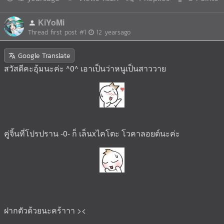
KiYoMi
Thread first post
#1
12 yearsago
Google Translate
สวัสดีคะอุ้มนะค่ะ ^0^ เอาเป็นว่าหนูเป็นสาววาย
คู่จิ้นที่โปรปราน -0- ก็ เล็นxไคโตะ โวคาลอยด์นะค่ะ
ฝากตัวด้วยนะคร้าาา ><