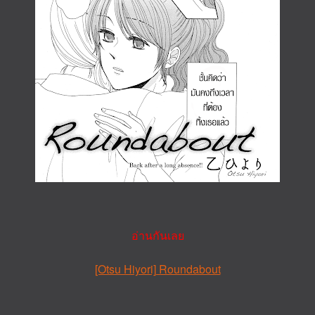
อ่านกันเลย
[Otsu Hiyori] Roundabout