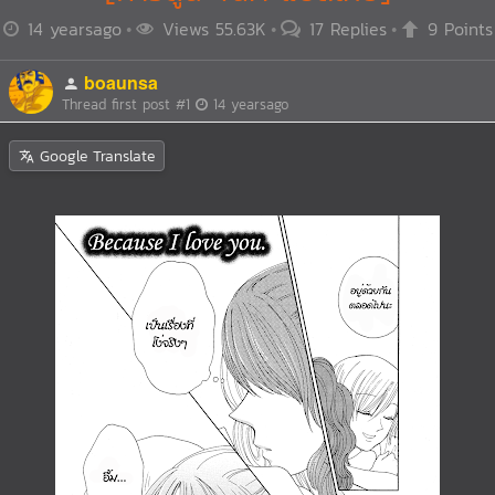
14 yearsago
Views 55.63K
17 Replies
9 Points
boaunsa
Thread first post
#1
14 yearsago
Google Translate