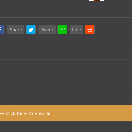
Share
Tweet
Line
 — click here to view all