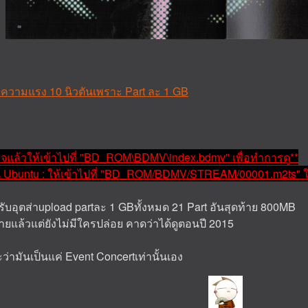
ยความแรง 10 นิวตันเพราะ Part ละ 1 GB
ร็จแล้วให้เข้าไปที่ "BD_ROM\BDMV\index.bdmv" เพื่อทำการดู**
่น Ubuntu : ให้เข้าไปที่ "BD_ROM/BDMV/STREAM/00001.m2ts" ใช้ 
รับอุตส่าupload partละ 1 GBทั้งหมด 21 Part อันสุดท้าย 800MB
ายแล้วแต่ยังไม่มีใครปล่อย คาดว่าได้ดูตอนปี 2015
่ามันเป็นแค่ Event Concertเท่านั้นเอง