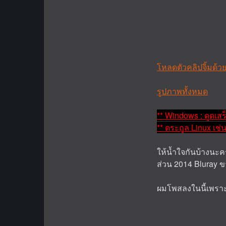
โหลดตัวคลิปจิ้มด้ว
รูปภาพทั้งหมด
** Windows : ดูดเส
** ตระฤูล Linux เช
ให้น้ำใจกันบ้างนะค
ส่วน 2014 Bluray ข
ผมโพสลงในนี้เพราะว