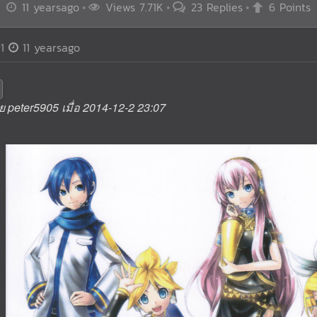
11 yearsago
Views 7.71K
23 Replies
6 Points
1
11 yearsago
ย peter5905 เมื่อ 2014-12-2 23:07