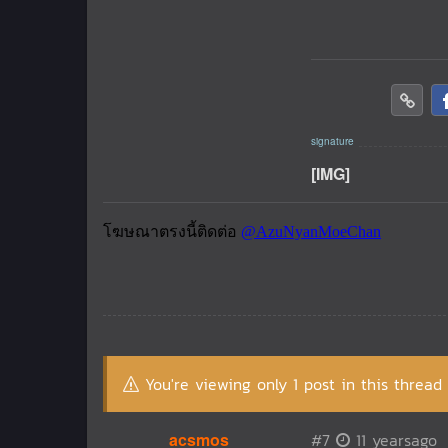
[IMG]
You're viewing only 1 post in this thread
acsmos
#7
11 yearsago