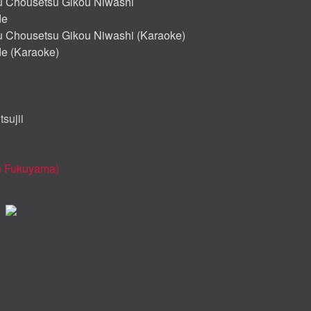
u Chousetsu Gikou Niwashi
de
u Chousetsu Gikou Niwashi (Karaoke)
de (Karaoke)
tsujii
Jun Fukuyama)