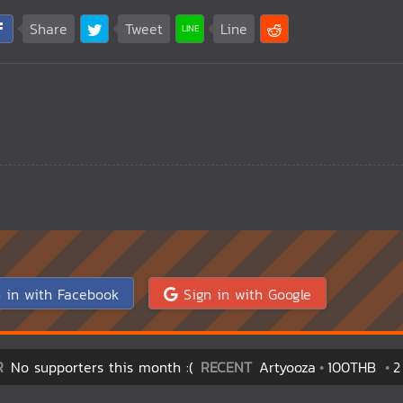
Share
Tweet
Line
 in with Facebook
Sign in with Google
R
No supporters this month :(
RECENT
Artyooza
100THB
2