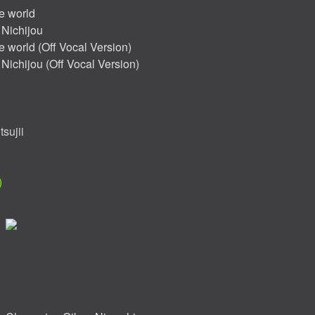
he world
 Nichijou
he world (Off Vocal Version)
 Nichijou (Off Vocal Version)
tsujii
)