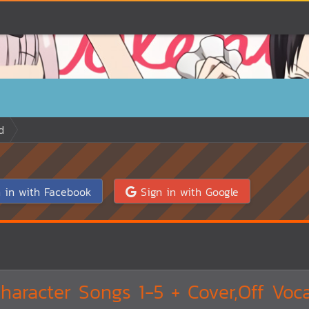
d
 in with Facebook
Sign in with Google
 Character Songs 1-5 + Cover,Off Voc