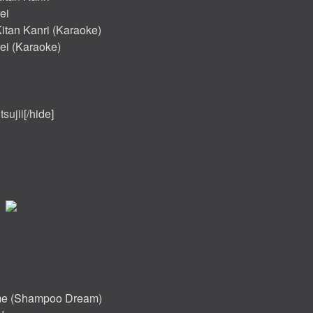
ei
Kitan Kanri (Karaoke)
rei (Karaoke)
tsujii
[/hide]
me (Shampoo Dream)