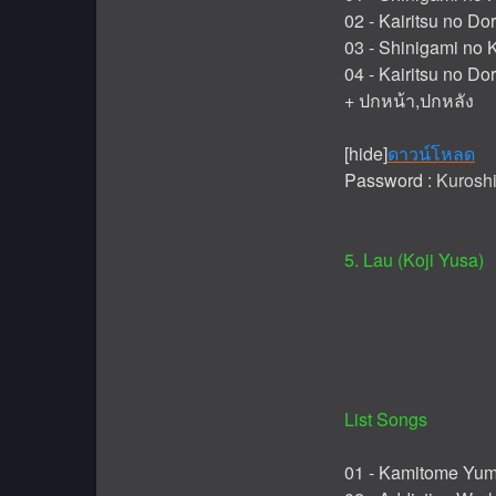
02 - Kairitsu no Dor
03 - Shinigami no 
04 - Kairitsu no Do
+ ปกหน้า,ปกหลัง
[hide]
ดาวน์โหลด
Password :
Kuroshi
5. Lau (Koji Yusa)
List Songs
01 - Kamitome Yu