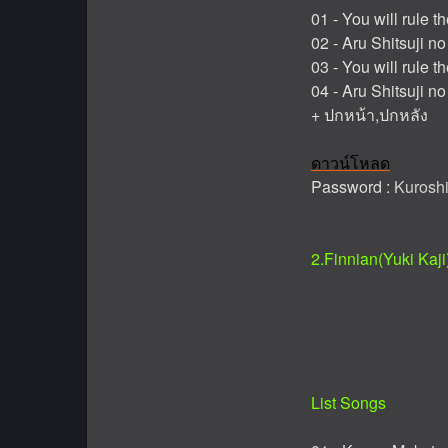
01 - You will rule t
02 - Aru Shitsuji no
03 - You will rule t
04 - Aru Shitsuji no
+ ปกหน้า,ปกหลัง
ดาวน์โหลด
Password :
Kuroshi
2.Finnian(Yuki Kaji
List Songs