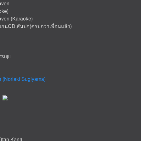
eaven
oke)
eaven (Karaoke)
แกนCD,สันปก(ครบกว่าเพื่อนแล้ว)
tsujii
rs (Noriaki Sugiyama)
itan Kanri