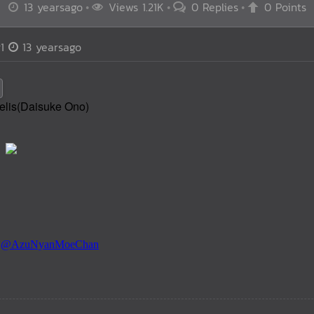
13 yearsago
Views 1.21K
0 Replies
0 Points
1
13 yearsago
elis(Daisuke Ono)