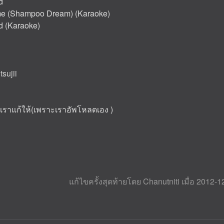
d
me (Shampoo Dream) (Karaoke)
ld (Karaoke)
tsujii
๋ยวเราแก้ให้(เพราะเราอัพโหลดเอง )
แก้ไขครั้งสุดท้ายโดย Chanutniti เมื่อ 2012-1