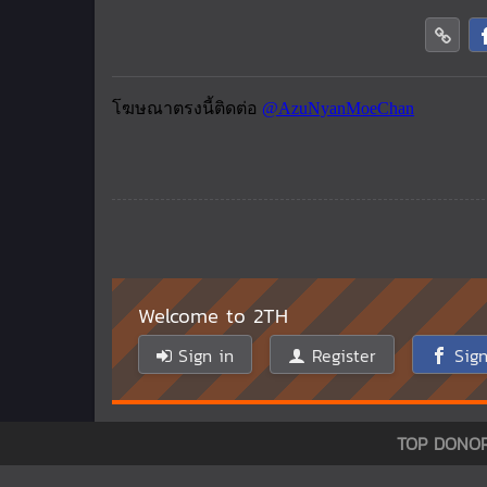
Welcome to 2TH
Sign in
Register
Sign
TOP DONO