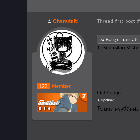
Chanutniti
Thread first post
#
Google Translate
1. Sebastian Micha
L
22
Member
List Songs
Sponsor