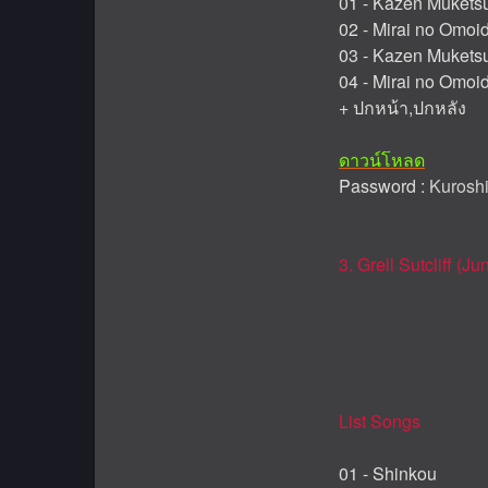
01 - Kazen Mukets
02 - Mirai no Omoi
03 - Kazen Mukets
04 - Mirai no Omoi
+ ปกหน้า,ปกหลัง
ดาวน์โหลด
Password :
Kuroshi
3. Grell Sutcliff (
List Songs
01 - Shinkou