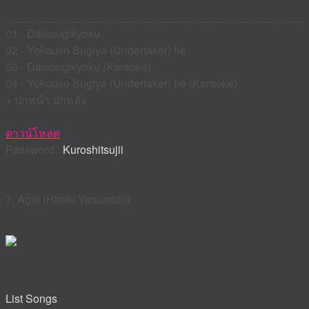
01 - Daisougikyoku
02 - Yokouso Sugiya (Undertaker) he
03 - Daisougikyoku (Karaoke)
04 - Yokouso Sugiya (Undertaker) he (Karaoke)
+ ปกหน้า,ปกหลัง
ดาวน์โหลด
Password :
Kuroshitsujii
7. Agni (Hiroki Yasumoto)
List Songs