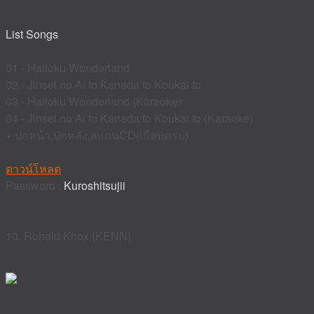
List Songs
01 - Haitoku Wonderland
02 - Jinsei no Ai to Kanada to Koukai to
03 - Haitoku Wonderland (Karaoke)
04 - Jinsei no Ai to Kanada to Koukai to (Karaoke)
+ ปกหน้า,ปกหลัง,สแกนCD(เกือบครบ)
ดาวน์โหลด
Password :
Kuroshitsujii
10. Ronald Knox (KENN)