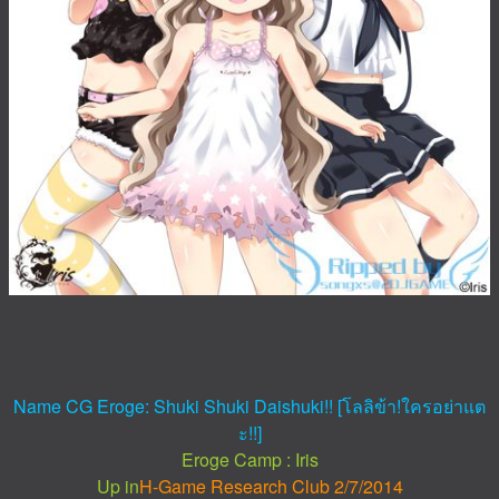
Name CG Eroge:
Shuki Shuki Daishuki!! [
โลลิข้า!ใครอย่าแต
ะ!!
]
Eroge Camp :
Iris
Up in
H-Game Research Club 2/7/2014