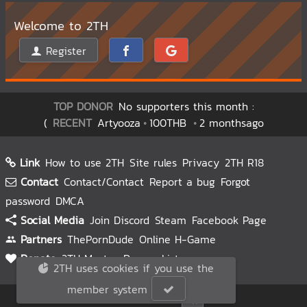
Welcome to 2TH
Register
TOP DONOR
No supporters this month :
(
RECENT
Artyooza
100THB
2 monthsago
Link
How to use 2TH
Site rules
Privacy
2TH R18
Contact
Contact/Contact
Report a bug
Forgot
password
DMCA
Social Media
Join Discord
Steam
Facebook Page
Partners
ThePornDude
Online H-Game
Donate
2TH Master
Donors List
2TH uses cookies if you use the
member system
© 2TH 🥚
2026