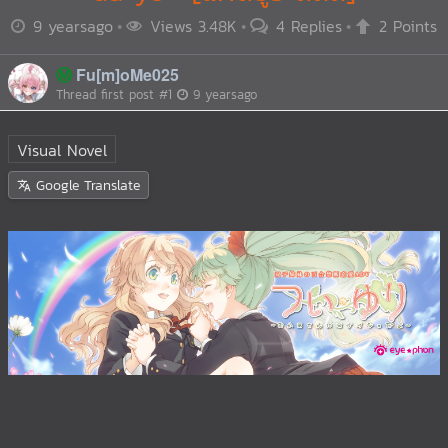
9 yearsago
Views 3.48K
4 Replies
2 Points
Ⓜ️
Fu[m]oMe025
Thread first post
#1
9 yearsago
Visual Novel
Google Translate