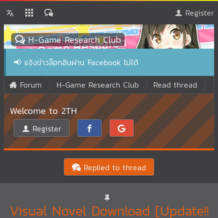
Register
H-Game Research Club
📢
แจ้งข่าวล๊อกอินผ่าน Facebook ไม่ได้
Forum
H-Game Research Club
Read thread
Welcome to 2TH
Register
Replied to thread
Visual Novel Download [Update!!