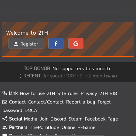
Welcome to 2TH
Register
TOP DONOR
No supporters this month :(
RECENT
Kaiwa
oooo
100THB
8 daysago
Link
How to use 2TH
Site rules
Privacy
2TH R18
Contact
Contact/Contact
Report a bug
Forgot
password
DMCA
Social Media
Join Discord
Steam
Facebook Page
Partners
ThePornDude
Online H-Game
Donate
2TH Master
Donors List