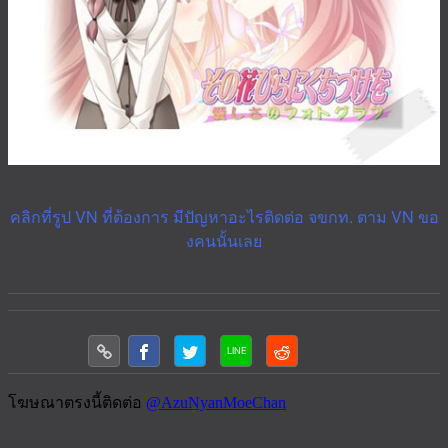
คลิกที่รูป VN ที่ต้องการ มีปัญหาอะไรติดต่อ จขกท. ตาม VN ขอ
งคนนั้นเลย