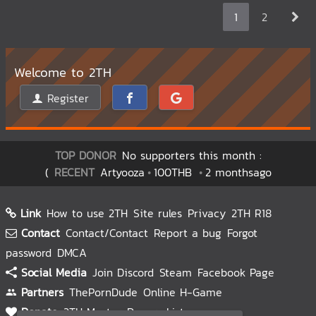
1
2
Welcome to 2TH
Register
TOP DONOR
No supporters this month :
(
RECENT
Artyooza
100THB
2 monthsago
Link
How to use 2TH
Site rules
Privacy
2TH R18
Contact
Contact/Contact
Report a bug
Forgot
password
DMCA
Social Media
Join Discord
Steam
Facebook Page
Partners
ThePornDude
Online H-Game
Donate
2TH Master
Donors List