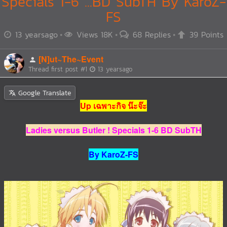
Specials 1-6 ...BD SubTH By KaroZ-
FS
13 yearsago
Views 18K
68 Replies
39 Points
[N]ut~The~Event
Thread first post
#1
13 yearsago
Google Translate
Up เฉพาะกิจ น๊ะจ๊ะ
Ladies versus Butler ! Specials 1-6 BD SubTH
By KaroZ-FS