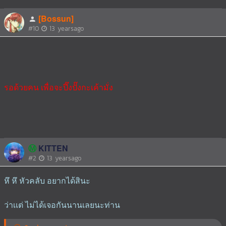
[Bossun]
#10
13 yearsago
รอด้วยคน เพื่อจะปึ๊งปั๊งกะเค้ามั่ง
Ⓜ️
KITTEN
#2
13 yearsago
หึ หึ หัวคลับ อยากได้สินะ
ว่าเเต่ ไม่ได้เจอกันนานเลยนะท่าน