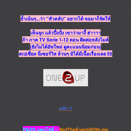
ย้ำเน้นๆ...ว่า "หัวคลับ" อยากได้ ขอมาก็จัดให้
เห็นจุก แล้วปึ๋งปั๋ง เขาว่ามางี้ ฮ่าาาา
ถ้า ภาค TV Serie 1-12 ตอน ติดต่อหลังไมค์
(ยังไม่ได้อัพใหม่ ดูคะแนนนิยมก่อน)
สเปเชี่ยล นี่เซอร์วิส ล้วนๆ มิได้มีเนื้อเรื่องเลย 55
คลิก !!
PASS แตกไฟล์ ::
NutTheEvent@2th.me