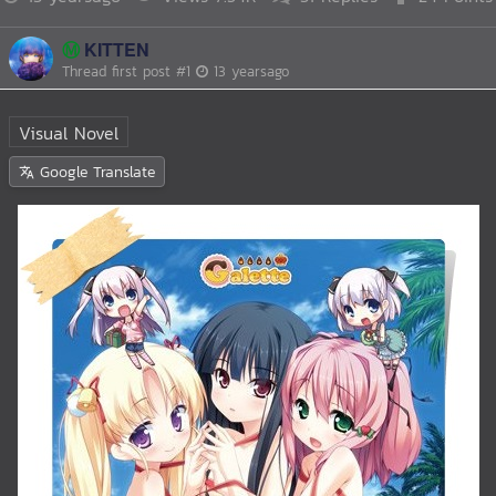
Ⓜ️
KITTEN
Thread first post
#1
13 yearsago
Visual Novel
Google Translate