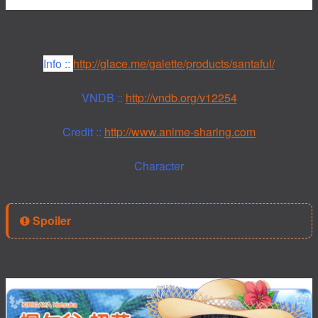
Info ::
http://glace.me/galette/products/santaful/
VNDB ::
http://vndb.org/v12254
Credit ::
http://www.anime-sharing.com
Character
Spoiler