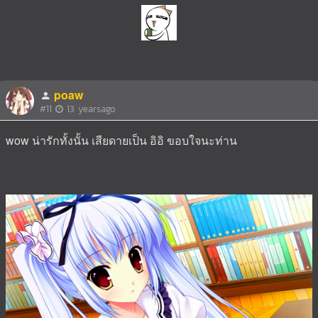
poaw
#11
13 yearsago
wow น่ารักทั้งนั้น เสียดายเป็น อิอิ ขอบใจนะท่าน