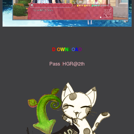
D
O
W
N
L
O
A
D
Pass
:
HGR@2th