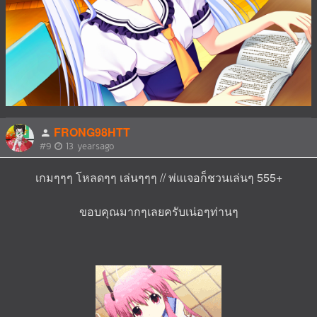
FRONG98HTT
#9
13 yearsago
เกมๆๆๆ โหลดๆๆ เล่นๆๆๆ // พ่แเจอก็ชวนเล่นๆ 555+
ขอบคุณมากๆเลยครับเน่อๆท่านๆ