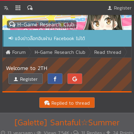
Register
H-Game Research Club
📢
แจ้งข่าวล๊อกอินผ่าน Facebook ไม่ได้
Forum
H-Game Research Club
Read thread
Welcome to 2TH
Register
Replied to thread
[Galette] Santaful☆Summer
13 yearsago
Views 7.54K
31 Replies
24 Points